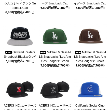
シスコ ジャイアンツ Sn
ーズ Snapback Cap
イダース Snapback Cap
apback Cap
6,800円(税込7,480円)
6,800円(税込7,480円)
6,800円(税込7,480円)
Oakland Raiders
Mitchell & Ness M
Mitchell & Ness M
Snapback Black x Grey*
LB Snapbacks "Los Ang
LB Snapbacks "Los Ang
7,000円(税込7,700円)
eles Dodgers" Green
eles Dodgers" Brown
7,000円(税込7,700円)
7,000円(税込7,700円)
ACERS INC. エーサーズ
ACERS INC. エーサーズ
California Social Club
"TM" 2C HATS BLACK x
"TM" 2C HATS BLACK
"CA" Trucker Hat 3Dx2D