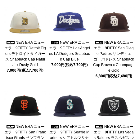
NEW ERA ニュー
NEW ERA ニュー
NEW ERA ニュー
エラ 9FIFTY Detroit Tig
エラ 9FIFTY Los Angel
エラ 9FIFTY San Dieg
ers デトロイトタイガー
es LA Dodgers Snapbac
o Padres サンディエ
ス Snapback Cap Natur
k Cap Blue
ゴ パドレス Snapback
al x Dusty Gold
7,000円(税込7,700円)
Cap Brown x Champagn
7,000円(税込7,700円)
e Gold
6,800円(税込7,480円)
NEW ERA ニュー
NEW ERA ニュー
NEW ERA ニュー
エラ 9FIFTY San Franc
エラ 9FIFTY Seattle M
エラ 9FIFTY Las Vega
isco Giants サンフラン
ariners シアトルマリナ
s Raiders ラスベガス レ