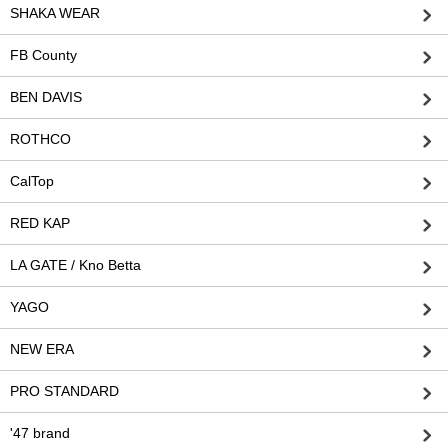
SHAKA WEAR
FB County
BEN DAVIS
ROTHCO
CalTop
RED KAP
LA GATE / Kno Betta
YAGO
NEW ERA
PRO STANDARD
'47 brand