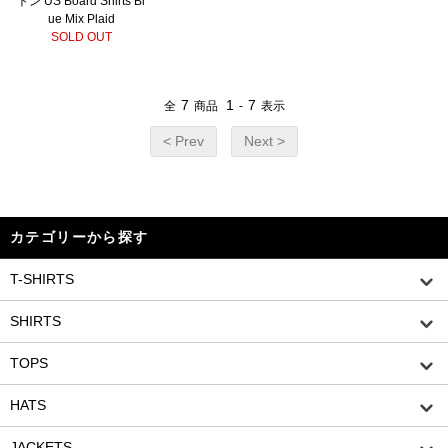
トン US Board Shirts Bl
ue Mix Plaid
SOLD OUT
7
1
7
全
商品
-
表示
< Prev
Next >
カテゴリーから探す
T-SHIRTS
SHIRTS
TOPS
HATS
JACKETS