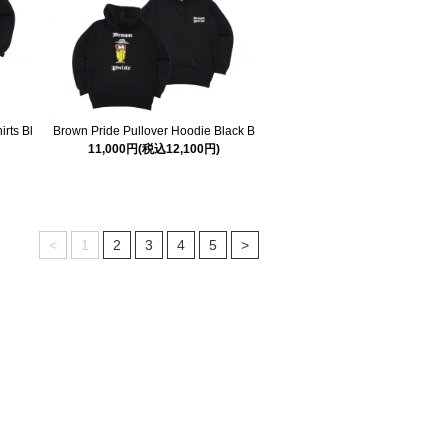
rts Bl
Brown Pride Pullover Hoodie Black B
11,000円(税込12,100円)
<
1
2
3
4
5
>