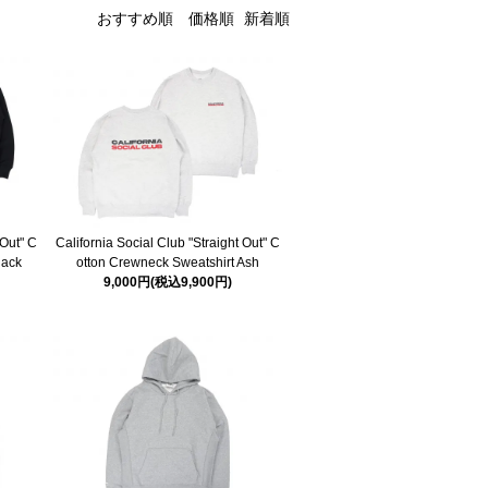
おすすめ順
価格順
新着順
 Out" C
California Social Club "Straight Out" C
lack
otton Crewneck Sweatshirt Ash
9,000円(税込9,900円)