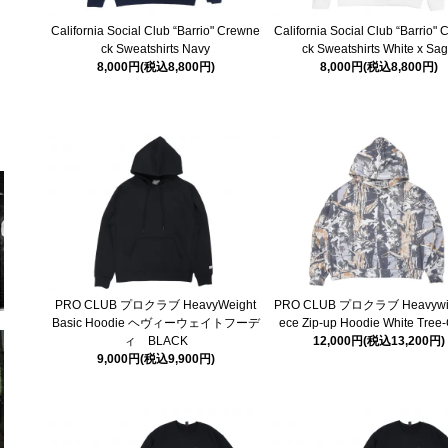
California Social Club “Barrio" Crewne
California Social Club “Barrio"
ck Sweatshirts Navy
ck Sweatshirts White x Sa
8,000円(税込8,800円)
8,000円(税込8,800円)
PRO CLUB プロクラブ HeavyWeight
PRO CLUB プロクラブ Heavywid
Basic Hoodie ヘヴィーウェイトフーデ
ece Zip-up Hoodie White Tre
ィ BLACK
12,000円(税込13,200円)
9,000円(税込9,900円)