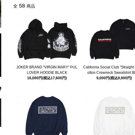
58
全
商品
JOKER BRAND "VIRGIN MARY" PUL
California Social Club "Straight
LOVER HOODIE BLACK
otton Crewneck Sweatshirt B
16,000円(税込17,600円)
9,000円(税込9,900円)