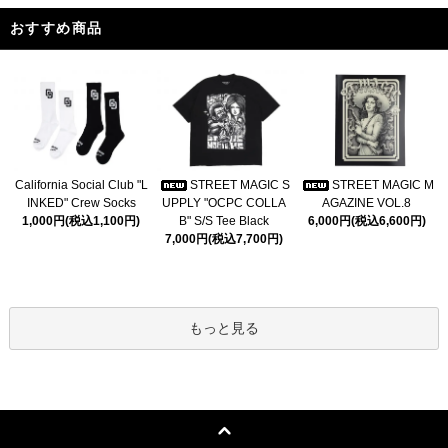
おすすめ商品
California Social Club "L
STREET MAGIC S
STREET MAGIC M
INKED" Crew Socks
UPPLY "OCPC COLLA
AGAZINE VOL.8
1,000円(税込1,100円)
B" S/S Tee Black
6,000円(税込6,600円)
7,000円(税込7,700円)
もっと見る