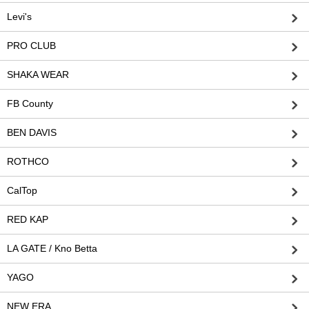
Levi's
PRO CLUB
SHAKA WEAR
FB County
BEN DAVIS
ROTHCO
CalTop
RED KAP
LA GATE / Kno Betta
YAGO
NEW ERA