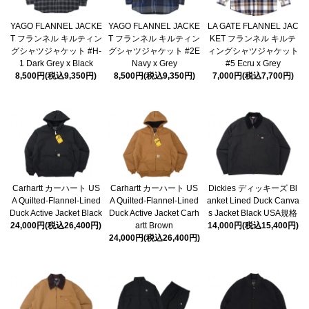
YAGO FLANNEL JACKE
YAGO FLANNEL JACKE
LA GATE FLANNEL JAC
T フランネル キルティン
T フランネル キルティン
KET フランネル キルテ
グシャツジャケット #H-
グシャツジャケット #2E
ィングシャツジャケット
1 Dark Grey x Black
Navy x Grey
#5 Ecru x Grey
8,500円(税込9,350円)
8,500円(税込9,350円)
7,000円(税込7,700円)
Carhartt カーハート US
Carhartt カーハート US
Dickies ディッキーズ Bl
A Quilted-Flannel-Lined
A Quilted-Flannel-Lined
anket Lined Duck Canva
Duck Active Jacket Black
Duck Active Jacket Carh
s Jacket Black USA規格
24,000円(税込26,400円)
artt Brown
14,000円(税込15,400円)
24,000円(税込26,400円)