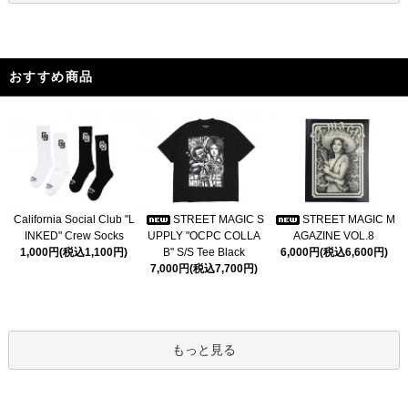
おすすめ商品
California Social Club "L
STREET MAGIC S
STREET MAGIC M
INKED" Crew Socks
UPPLY "OCPC COLLA
AGAZINE VOL.8
1,000円(税込1,100円)
B" S/S Tee Black
6,000円(税込6,600円)
7,000円(税込7,700円)
もっと見る