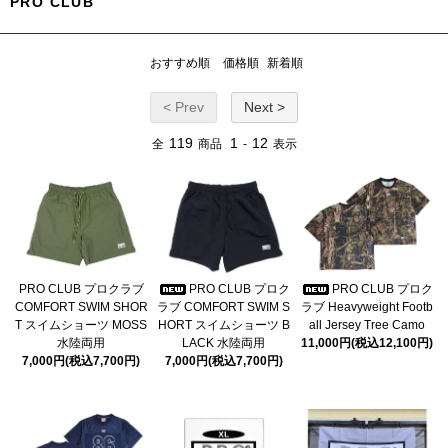
PRO CLUB
おすすめ順
価格順
新着順
< Prev
Next >
119
1
12
全
商品
-
表示
PRO CLUB プロクラブ
PRO CLUB プロク
PRO CLUB プロク
COMFORT SWIM SHOR
ラブ COMFORT SWIM S
ラブ Heavyweight Footb
T スイムショーツ MOSS
HORT スイムショーツ B
all Jersey Tree Camo
水陸両用
LACK 水陸両用
11,000円(税込12,100円)
7,000円(税込7,700円)
7,000円(税込7,700円)