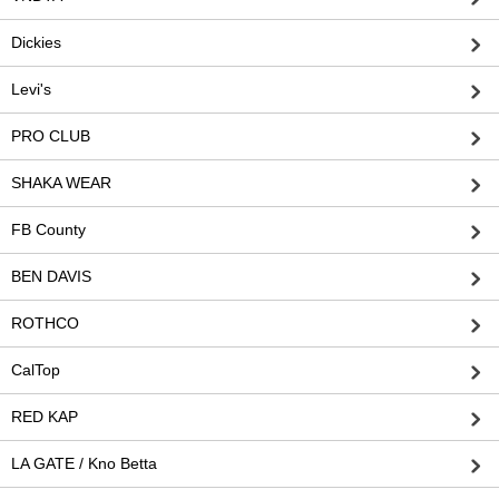
Dickies
Levi's
PRO CLUB
SHAKA WEAR
FB County
BEN DAVIS
ROTHCO
CalTop
RED KAP
LA GATE / Kno Betta