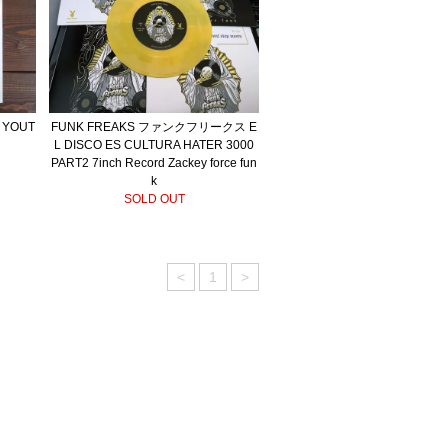
 YOUT
FUNK FREAKS ファンクフリークス E
L DISCO ES CULTURA HATER 3000
PART2 7inch Record Zackey force fun
k
SOLD OUT
<
1
>